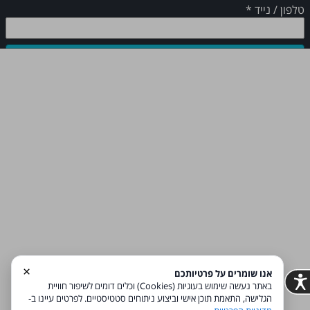
טלפון / נייד
*
שלח
דף הבית
אודות
צור קשר
קישור נוסף
קישור נוסף
מדיניות פרטיות
הצהרת נגישות
Coi בניית אתרים
×
אנו שומרים על פרטיותכם
באתר נעשה שימוש בעוגיות (Cookies) וכלים דומים לשיפור חוויית
הודעה לבעלי האתר
הגלישה, התאמת תוכן אישי וביצוע ניתוחים סטטיסטיים. לפרטים עיינו ב-