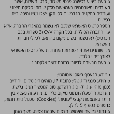
o בעת ביצוע רכישה: פרטי משלוח, פרטי תשלום, אשר
מעובדים ומאובטחים באמצעות ספק שירותי סליקה חיצוני
ועומדים בתקנים הנדרשים לפי תקן PCI DSS והיסטוריית
רכישות.
מספר כרטיס האשראי שלכם לא נשמר במאגרי החברה, אלא
ע"י החברה הסולקת. בכל מקרה CVV (3 ספרות בגב
הכרטיס) לא נשמר בשום מקום בהתאם לכללי חברות
האשראי.
אנו שומרים את 4 הספרות האחרונות של כרטיס האשראי
לצורך זיהוי בלבד.
o בעת הרשמה לדיוור: כתובת דואר אלקטרוני.
• מידע הנאסף באופן אוטומטי:
o מידע טכני ודיגיטלי: כתובת IP, מזהים דיגיטליים ייחודיים
(כגון מזהי עוגיות), סוג הדפדפן, סוג המכשיר ממנו גלשת,
מערכת ההפעלה ונתוני מיקום כלליים. מידע זה נאסף בין
היתר באמצעות קבצי "עוגיות" (Cookies) וטכנולוגיות דומות,
כמפורט בסעיף 5 להלן.
o נתוני גלישה ושימוש: הדפים שבהם צפית, משך הזמן